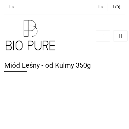
(
0
)
Zaloguj się
Zarejestruj się
Dodaj zgłoszenie
Zgody cookies
Miód Leśny - od Kulmy 350g