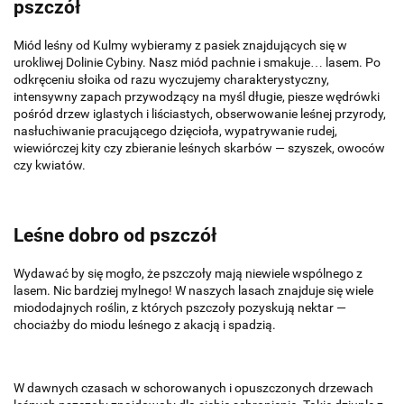
pszczół
Miód leśny od Kulmy wybieramy z pasiek znajdujących się w
urokliwej Dolinie Cybiny. Nasz miód pachnie i smakuje… lasem. Po
odkręceniu słoika od razu wyczujemy charakterystyczny,
intensywny zapach przywodzący na myśl długie, piesze wędrówki
pośród drzew iglastych i liściastych, obserwowanie leśnej przyrody,
nasłuchiwanie pracującego dzięcioła, wypatrywanie rudej,
wiewiórczej kity czy zbieranie leśnych skarbów — szyszek, owoców
czy kwiatów.
Leśne dobro od pszczół
Wydawać by się mogło, że pszczoły mają niewiele wspólnego z
lasem. Nic bardziej mylnego! W naszych lasach znajduje się wiele
miododajnych roślin, z których pszczoły pozyskują nektar —
chociażby do miodu leśnego z akacją i spadzią.
W dawnych czasach w schorowanych i opuszczonych drzewach