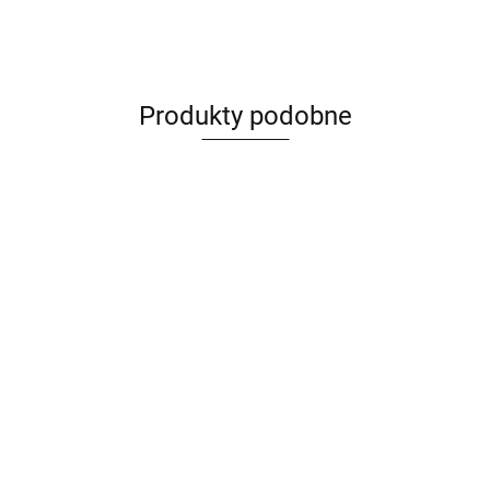
Produkty podobne
-
Skarpety - Beer
Skarpety -
Skarpety -
Skarpety - Just
Craft -
Drwal -
Football Fan -
Married -
ManyMornings
ManyMornings
ManyMornings
ManyMornings
30.00
30.00
30.00
30.00