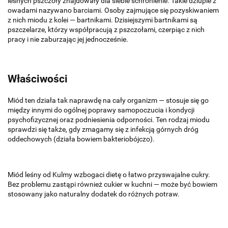
leśnych pszczoły znajdowały dla siebie schronienie. Takie dziuple z
owadami nazywano barciami. Osoby zajmujące się pozyskiwaniem
z nich miodu z kolei — bartnikami. Dzisiejszymi bartnikami są
pszczelarze, którzy współpracują z pszczołami, czerpiąc z nich
pracy i nie zaburzając jej jednocześnie.
Właściwości
Miód ten działa tak naprawdę na cały organizm — stosuje się go
między innymi do ogólnej poprawy samopoczucia i kondycji
psychofizycznej oraz podniesienia odporności. Ten rodzaj miodu
sprawdzi się także, gdy zmagamy się z infekcją górnych dróg
oddechowych (działa bowiem bakteriobójczo).
Miód leśny od Kulmy wzbogaci dietę o łatwo przyswajalne cukry.
Bez problemu zastąpi również cukier w kuchni — może być bowiem
stosowany jako naturalny dodatek do różnych potraw.