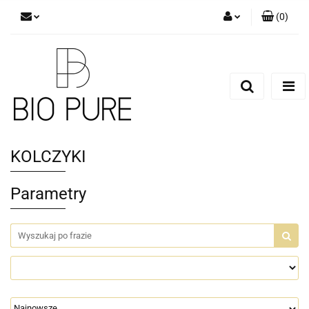
(
0
)
Zaloguj się
Zarejestruj się
Dodaj zgłoszenie
Zgody cookies
KOLCZYKI
Parametry