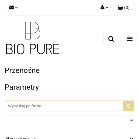
(
0
)
Zaloguj się
Zarejestruj się
Dodaj zgłoszenie
Zgody cookies
Przenośne
Parametry