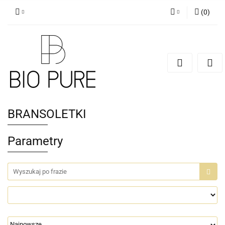
(
0
)
Zaloguj się
Zarejestruj się
Dodaj zgłoszenie
Zgody cookies
BRANSOLETKI
Parametry