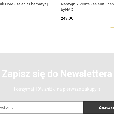
ik Coré - selenit i hematyt |
Naszyjnik Verité - selenit i he
byNADI
249.00
Zapisz się do Newslettera
I otrzymaj 10% zniżki na pierwsze zakupy :)