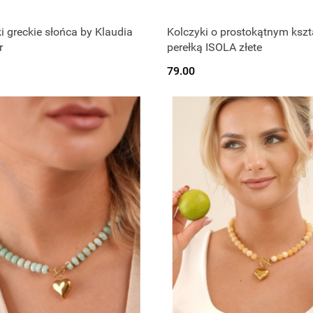
i greckie słońca by Klaudia
Kolczyki o prostokątnym kszta
r
perełką ISOLA złete
79.00