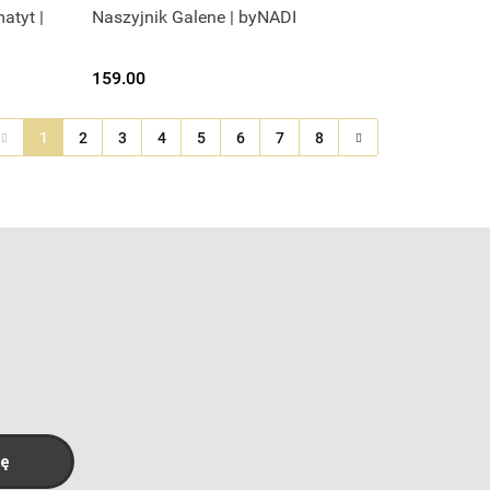
matyt |
Naszyjnik Galene | byNADI
159.00
1
2
3
4
5
6
7
8