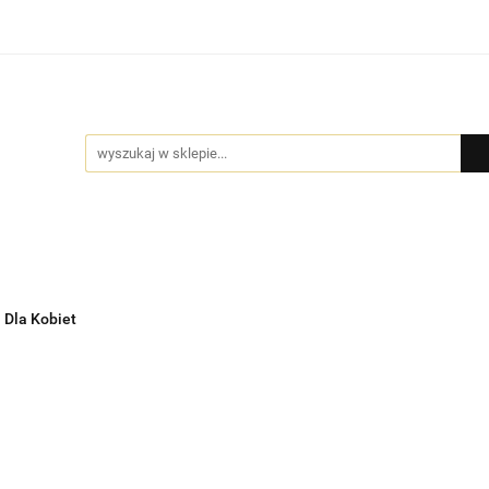
Bio Pure
DYFUZORY
GIFT BOX
BIŻUTERIA by
MOCJE
GIFT BOX
BIŻUTERIA by NADI
DLA FIRM
PR
Dla Kobiet