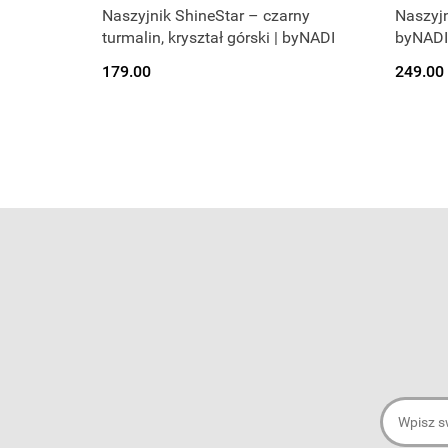
Naszyjnik ShineStar – czarny
Naszyjn
turmalin, kryształ górski | byNADI
byNADI
179.00
249.00