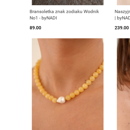
Bransoletka znak zodiaku Wodnik
Naszyjn
No1 - byNADI
| byNAD
89.00
239.00