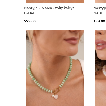
Naszyjnik Maréa - żółty kalcyt |
Naszyjn
byNADI
NADI
229.00
129.00