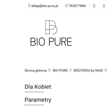
sklep@bio-pure.pl
792877886
O mnie
OLEJKI 
DLA FIRM
PRO
O mnie
OLEJKI Bio Pure
DYFUZORY
Strona główna
BIO-PURE
BIŻUTERIA by NADI
Dla Kobiet
Parametry