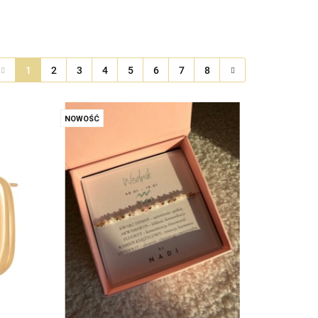
1
2
3
4
5
6
7
8
NOWOŚĆ