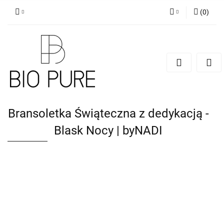
(
0
)
Zaloguj się
Zarejestruj się
Dodaj zgłoszenie
Zgody cookies
Bransoletka Świąteczna z dedykacją -
Blask Nocy | byNADI