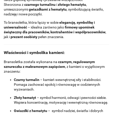
Stworzona z
czarnego turmalinu
i
złotego hematytu
,
umieszczonymi
gwiazdkami z hematytu
, symbolizującą światło,
nadzieję i nowe początki.
To bransoletka, która łączy w sobie
elegancję, symbolikę i
uniwersalność
– idealna zarówno jako
firmowy upominek
świąteczny
dla pracowników, kontrahentów i współpracowników
,
jak i
prezent osobisty
pełen znaczenia.
Właściwości i symbolika kamieni:
Bransoletka została wykonana na
czarnym, regulowanym
sznureczku z makramowym zapięciem
, z kamieni o wyjątkowym
znaczeniu:
Czarny turmalin
– kamień wewnętrznej siły i stabilności.
Pomaga zachować spokój i równowagę w codziennych
wyzwaniach.
Złoty hematyt
– symbol harmonii, odwagi i pewności siebie.
Wspiera koncentrację, motywację i wewnętrzną równowagę.
Gwiazdki z hematytu
– symbol nadziei, światła i dobrych