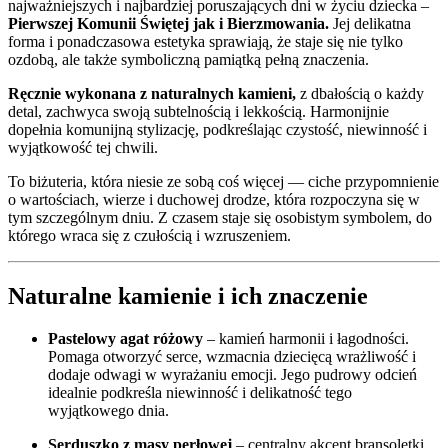
najważniejszych i najbardziej poruszających dni w życiu dziecka –
Pierwszej Komunii Świętej jak i Bierzmowania.
Jej delikatna
forma i ponadczasowa estetyka sprawiają, że staje się nie tylko
ozdobą, ale także symboliczną pamiątką pełną znaczenia.
Ręcznie wykonana z naturalnych kamieni,
z dbałością o każdy
detal, zachwyca swoją subtelnością i lekkością. Harmonijnie
dopełnia komunijną stylizację, podkreślając czystość, niewinność i
wyjątkowość tej chwili.
To biżuteria, która niesie ze sobą coś więcej — ciche przypomnienie
o wartościach, wierze i duchowej drodze, która rozpoczyna się w
tym szczególnym dniu. Z czasem staje się osobistym symbolem, do
którego wraca się z czułością i wzruszeniem.
Naturalne kamienie i ich znaczenie
Pastelowy agat różowy
– kamień harmonii i łagodności.
Pomaga otworzyć serce, wzmacnia dziecięcą wrażliwość i
dodaje odwagi w wyrażaniu emocji. Jego pudrowy odcień
idealnie podkreśla niewinność i delikatność tego
wyjątkowego dnia.
Serduszko z masy perłowej
– centralny akcent bransoletki.