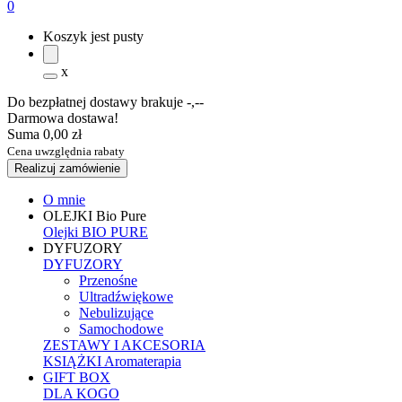
0
Koszyk jest pusty
x
Do bezpłatnej dostawy brakuje
-,--
Darmowa dostawa!
Suma
0,00 zł
Cena uwzględnia rabaty
Realizuj zamówienie
O mnie
OLEJKI Bio Pure
Olejki BIO PURE
DYFUZORY
DYFUZORY
Przenośne
Ultradźwiękowe
Nebulizujące
Samochodowe
ZESTAWY I AKCESORIA
KSIĄŻKI Aromaterapia
GIFT BOX
DLA KOGO