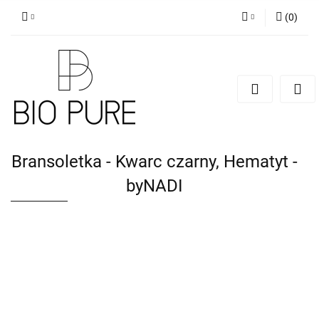
(
0
)
Zaloguj się
Zarejestruj się
Dodaj zgłoszenie
Zgody cookies
Bransoletka - Kwarc czarny, Hematyt -
byNADI