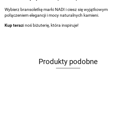
Wybierz bransoletkę marki NADI i ciesz się wyjątkowym
połączeniem elegancji i mocy naturalnych kamieni.
Kup teraz
i noś biżuterię, która inspiruje!
Produkty podobne
Bransoletka
Bransoletka
Bransoletka
Bransoletka
Bransoletka
komunijna
komunijna
Komunijna
komunijna
Komunijna
dla chłopca
dla
dla
dla
dla