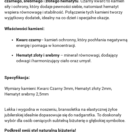
czarnego, srebrnego
i
złotego hematytu
. Czarny kwarc to kamień
siły i ochrony, który dodaje pewności siebie, natomiast hematyt
wspiera równowagę i stabilność. Połączenie tych kamieni tworzy
wyjątkowy dodatek, idealny na co dzień i specjalne okazje.
Właściwości kamieni:
Kwarc czarny
– kamień ochronny, który pochłania negatywną
energię i pomaga w koncentracji.
Hematyt złoty i srebrny
– minerał równowagi, dodający
odwagi i harmonizujący ciało oraz umysł.
Specyfikacja:
Wymiary kamieni: Kwarc Czarny 3mm, Hematyt złoty 2mm,
Hematyt srebrny 2,5mm
Lekka i wygodna w noszeniu, bransoletka na elastycznej żyłce
jubilerskiej idealnie dopasowuje się do nadgarstka. To doskonały
wybór dla osób ceniących subtelną biżuterię o głębokiej symbolice.
Podkreśl swój styl naturalną biżuterią!