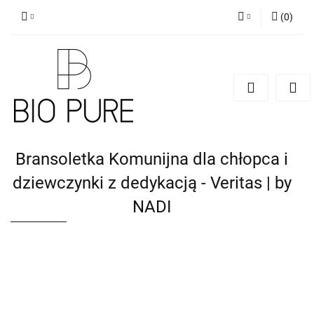
(
0
)
Zaloguj się
Zarejestruj się
Dodaj zgłoszenie
Zgody cookies
Bransoletka Komunijna dla chłopca i
dziewczynki z dedykacją - Veritas | by
NADI