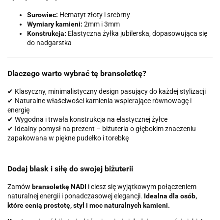
Surowiec:
Hematyt złoty i srebrny
Wymiary kamieni:
2mm i 3mm
Konstrukcja:
Elastyczna żyłka jubilerska, dopasowująca się
do nadgarstka
Dlaczego warto wybrać tę bransoletkę?
✔ Klasyczny, minimalistyczny design pasujący do każdej stylizacji
✔ Naturalne właściwości kamienia wspierające równowagę i
energię
✔ Wygodna i trwała konstrukcja na elastycznej żyłce
✔ Idealny pomysł na prezent – biżuteria o głębokim znaczeniu
zapakowana w piękne pudełko i torebkę
Dodaj blask i siłę do swojej biżuterii
Zamów
bransoletkę NADI
i ciesz się wyjątkowym połączeniem
naturalnej energii i ponadczasowej elegancji.
Idealna dla osób,
które cenią prostotę, styl i moc naturalnych kamieni.