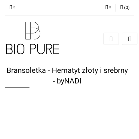
(
0
)
Zaloguj się
Zarejestruj się
Dodaj zgłoszenie
Zgody cookies
Bransoletka - Hematyt złoty i srebrny
- byNADI