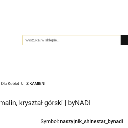
Bio Pure
DYFUZORY
GIFT BOX
BIŻUTERIA by
MOCJE
GIFT BOX
BIŻUTERIA by NADI
DLA FIRM
PR
Dla Kobiet
Z KAMIENI
malin, kryształ górski | byNADI
Symbol:
naszyjnik_shinestar_bynadi