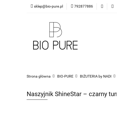
sklep@bio-pure.pl
792877886
O mnie
OLEJKI 
DLA FIRM
PRO
O mnie
OLEJKI Bio Pure
DYFUZORY
Strona główna
BIO-PURE
BIŻUTERIA by NADI
Naszyjnik ShineStar – czarny tur