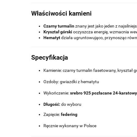
Właściwości kamieni
Czarny turmalin
znany jest jako jeden z najsilni
Kryształ górski
oczyszcza energię, wzmacnia wewn
Hematyt
działa ugruntowująco, przynosząc równo
Specyfikacja
Kamienie: czarny turmalin fasetowany, kryształ 
Ozdoby: gwiazdki z hematytu
Wykończenie:
srebro 925 pozłacane 24-karatow
Długość:
do wyboru
Zapięcie:
federing
Ręcznie wykonany w Polsce