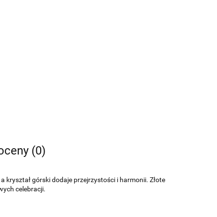
 oceny (0)
 kryształ górski dodaje przejrzystości i harmonii. Złote
ych celebracji.