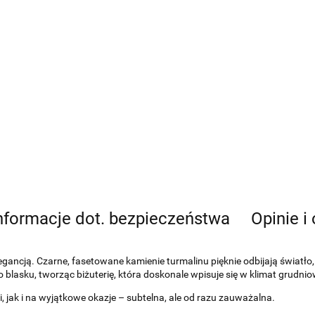
nformacje dot. bezpieczeństwa
Opinie i
ancją. Czarne, fasetowane kamienie turmalinu pięknie odbijają światło, a
asku, tworząc biżuterię, która doskonale wpisuje się w klimat grudniow
, jak i na wyjątkowe okazje – subtelna, ale od razu zauważalna.