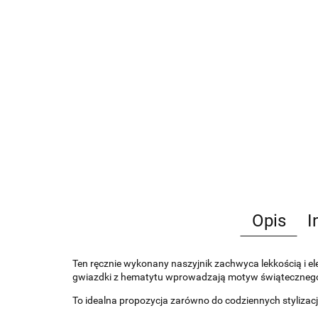
Opis
I
Ten ręcznie wykonany naszyjnik zachwyca lekkością i eleg
gwiazdki z hematytu wprowadzają motyw świątecznego bl
To idealna propozycja zarówno do codziennych stylizacji