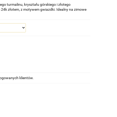
go turmalinu, kryształu górskiego i złotego
24k złotem, z motywem gwiazdki. Idealny na zimowe
alogowanych klientów.