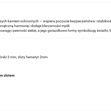
ejszych kamieni ochronnych — wspiera poczucie bezpieczeństwa i stabiln
ętrzną harmonię i dodaje klarowności myśli.
wagę i pewność siebie, a jego gwiazdkowe formy symbolizują światło, k
górski 3 mm, złoty hematyt 2mm
ym złotem