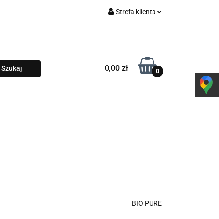
Strefa klienta
y NADI
Zaloguj się
Zarejestruj się
Dodaj zgłoszenie
0,00 zł
0
Zgody cookies
PROMOCJE
BIO PURE