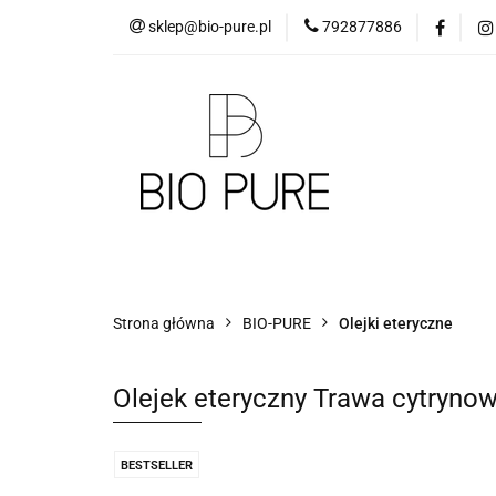
sklep@bio-pure.pl
792877886
O mnie
OLEJKI 
DLA FIRM
PRO
O mnie
OLEJKI Bio Pure
DYFUZORY
Strona główna
BIO-PURE
Olejki eteryczne
Olejek eteryczny Trawa cytryno
BESTSELLER