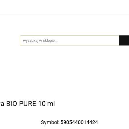
Bio Pure
DYFUZORY
GIFT BOX
BIŻUTERIA b
MOCJE
GIFT BOX
BIŻUTERIA by NADI
DLA FIRM
wa BIO PURE 10 ml
Symbol:
5905440014424