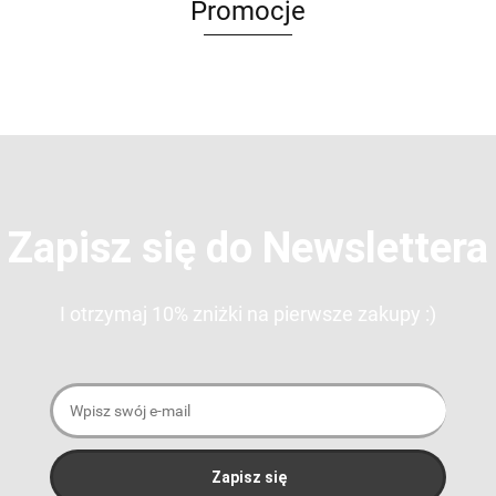
Promocje
Zapisz się do Newslettera
I otrzymaj 10% zniżki na pierwsze zakupy :)