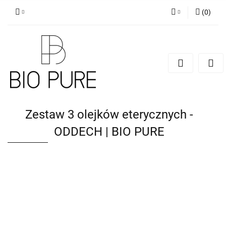
(
0
)
Zaloguj się
Zarejestruj się
Dodaj zgłoszenie
Zgody cookies
Zestaw 3 olejków eterycznych -
ODDECH | BIO PURE