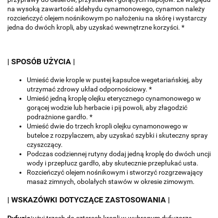
na wysoką zawartość aldehydu cynamonowego, cynamon należy
rozcieńczyć olejem nośnikowym po nałożeniu na skórę i wystarczy
jedna do dwóch kropli, aby uzyskać wewnętrzne korzyści. *
| SPOSÓB UŻYCIA |
Umieść dwie krople w pustej kapsułce wegetariańskiej, aby
utrzymać zdrowy układ odpornościowy. *
Umieść jedną kroplę olejku eterycznego cynamonowego w
gorącej wodzie lub herbacie i pij powoli, aby złagodzić
podrażnione gardło. *
Umieść dwie do trzech kropli olejku cynamonowego w
butelce z rozpylaczem, aby uzyskać szybki i skuteczny spray
czyszczący.
Podczas codziennej rutyny dodaj jedną kroplę do dwóch uncji
wody i przepłucz gardło, aby skutecznie przepłukać usta.
Rozcieńczyć olejem nośnikowym i stworzyć rozgrzewający
masaż zimnych, obolałych stawów w okresie zimowym.
| WSKAZÓWKI DOTYCZĄCE ZASTOSOWANIA |
Dyfuzja:
użyj trzech do czterech kropli w wybranym dyfuzorze.