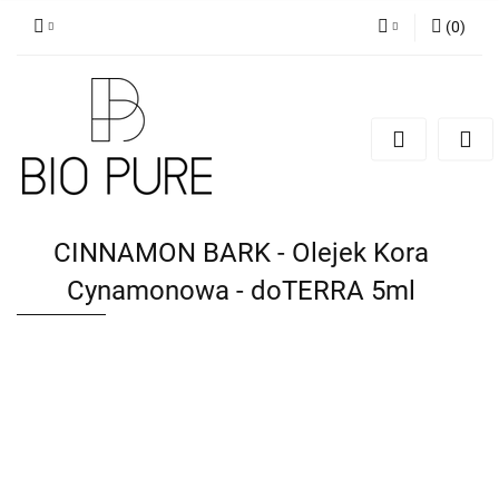
(
0
)
Zaloguj się
Zarejestruj się
Dodaj zgłoszenie
Zgody cookies
CINNAMON BARK - Olejek Kora
Cynamonowa - doTERRA 5ml