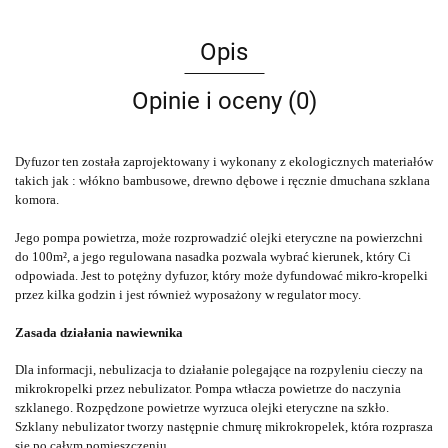
Opis
Opinie i oceny (0)
Dyfuzor ten została zaprojektowany i wykonany z ekologicznych materiałów
takich jak : włókno bambusowe, drewno dębowe i ręcznie dmuchana szklana
komora.
Jego pompa powietrza, może rozprowadzić olejki eteryczne na powierzchni
do 100m², a jego regulowana nasadka pozwala wybrać kierunek, który Ci
odpowiada. Jest to potężny dyfuzor, który może dyfundować mikro-kropelki
przez kilka godzin i jest również wyposażony w regulator mocy.
Zasada działania nawiewnika
Dla informacji, nebulizacja to działanie polegające na rozpyleniu cieczy na
mikrokropelki przez nebulizator.
Pompa wtłacza powietrze do naczynia
szklanego.
Rozpędzone powietrze wyrzuca olejki eteryczne na szkło.
Szklany nebulizator tworzy następnie chmurę mikrokropelek, która rozprasza
się po całym pomieszczeniu.