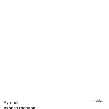
Innobiz
Symbol:
3700471002509