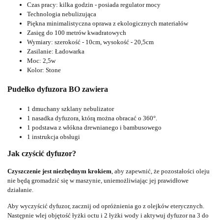
Czas pracy: kilka godzin - posiada regulator mocy
Technologia nebulizująca
Piękna minimalistyczna oprawa z ekologicznych materiałów
Zasięg do 100 metrów kwadratowych
Wymiary: szerokość - 10cm, wysokość - 20,5cm
Zasilanie: Ładowarka
Moc: 2,5w
Kolor: Stone
Pudełko dyfuzora BO zawiera
1 dmuchany szklany nebulizator
1 nasadka dyfuzora, którą można obracać o 360°.
1 podstawa z włókna drewnianego i bambusowego
1 instrukcja obsługi
Jak czyścić dyfuzor?
Czyszczenie jest niezbędnym krokiem
, aby zapewnić, że pozostałości oleju
nie będą gromadzić się w maszynie, uniemożliwiając jej prawidłowe
działanie.
Aby wyczyścić dyfuzor, zacznij od opróżnienia go z olejków eterycznych.
Następnie wlej objętość łyżki octu i 2 łyżki wody i aktywuj dyfuzor na 3 do