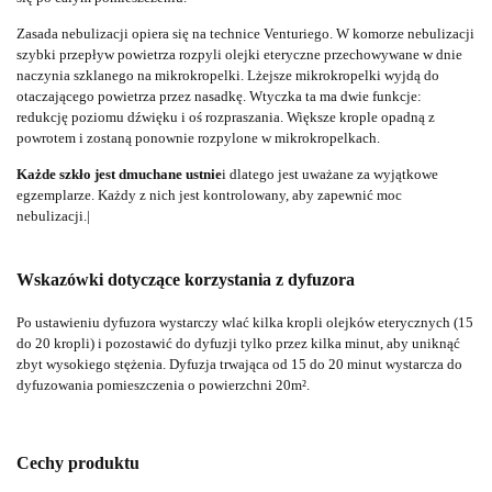
Zasada nebulizacji opiera się na technice Venturiego.
W komorze nebulizacji
szybki przepływ powietrza rozpyli olejki eteryczne przechowywane w dnie
naczynia szklanego na mikrokropelki.
Lżejsze mikrokropelki wyjdą do
otaczającego powietrza przez nasadkę.
Wtyczka ta ma dwie funkcje:
redukcję poziomu dźwięku i oś rozpraszania.
Większe krople opadną z
powrotem i zostaną ponownie rozpylone w mikrokropelkach.
Każde szkło jest dmuchane ustnie
i dlatego jest uważane za wyjątkowe
egzemplarze.
Każdy z nich jest kontrolowany, aby zapewnić moc
nebulizacji.|
Wskazówki dotyczące korzystania z dyfuzora
Po ustawieniu dyfuzora wystarczy wlać kilka kropli olejków eterycznych (15
do 20 kropli) i pozostawić do dyfuzji tylko przez kilka minut, aby uniknąć
zbyt wysokiego stężenia.
Dyfuzja trwająca od 15 do 20 minut wystarcza do
dyfuzowania pomieszczenia o powierzchni 20m².
Cechy produktu