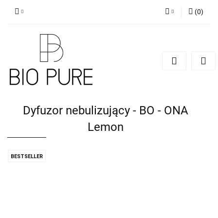
(
0
)
Zaloguj się
Zarejestruj się
Dodaj zgłoszenie
Zgody cookies
Dyfuzor nebulizujący - BO - ONA
Lemon
BESTSELLER