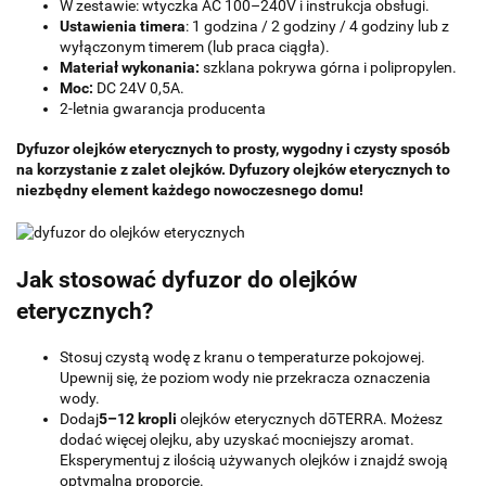
W zestawie: wtyczka AC 100–240V i instrukcja obsługi.
Ustawienia timera
: 1 godzina / 2 godziny / 4 godziny lub z
wyłączonym timerem (lub praca ciągła).
Materiał wykonania:
szklana pokrywa górna i polipropylen.
Moc:
DC 24V 0,5A.
2-letnia gwarancja producenta
Dyfuzor olejków eterycznych to prosty, wygodny i czysty sposób
na korzystanie z zalet olejków. Dyfuzory olejków eterycznych to
niezbędny element każdego nowoczesnego domu!
Jak stosować dyfuzor do olejków
eterycznych?
Stosuj czystą wodę z kranu o temperaturze pokojowej.
Upewnij się, że poziom wody nie przekracza oznaczenia
wody.
Dodaj
5–12 kropli
olejków eterycznych dōTERRA. Możesz
dodać więcej olejku, aby uzyskać mocniejszy aromat.
Eksperymentuj z ilością używanych olejków i znajdź swoją
optymalną proporcję.