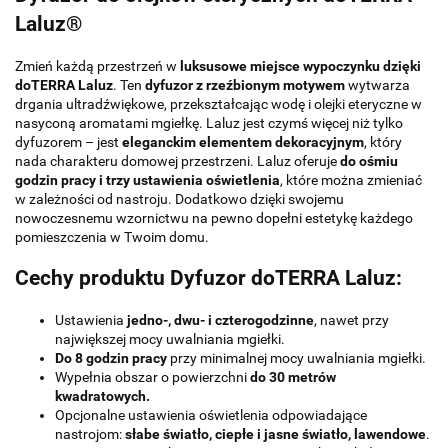
Laluz®
Zmień każdą przestrzeń w
luksusowe miejsce wypoczynku dzięki
doTERRA Laluz
. Ten
dyfuzor z rzeźbionym motywem
wytwarza
drgania ultradźwiękowe, przekształcając wodę i olejki eteryczne w
nasyconą aromatami mgiełkę. Laluz jest czymś więcej niż tylko
dyfuzorem – jest
eleganckim elementem dekoracyjnym
, który
nada charakteru domowej przestrzeni. Laluz oferuje
do ośmiu
godzin pracy i trzy ustawienia oświetlenia
, które można zmieniać
w zależności od nastroju. Dodatkowo dzięki swojemu
nowoczesnemu wzornictwu na pewno dopełni estetykę każdego
pomieszczenia w Twoim domu.
Cechy produktu
Dyfuzor doTERRA Laluz
:
Ustawienia
jedno-, dwu- i czterogodzinne
, nawet przy
największej mocy uwalniania mgiełki.
Do 8 godzin pracy
przy minimalnej mocy uwalniania mgiełki.
Wypełnia obszar o powierzchni
do 30 metrów
kwadratowych.
Opcjonalne ustawienia oświetlenia odpowiadające
nastrojom:
słabe światło, ciepłe i jasne światło, lawendowe
.