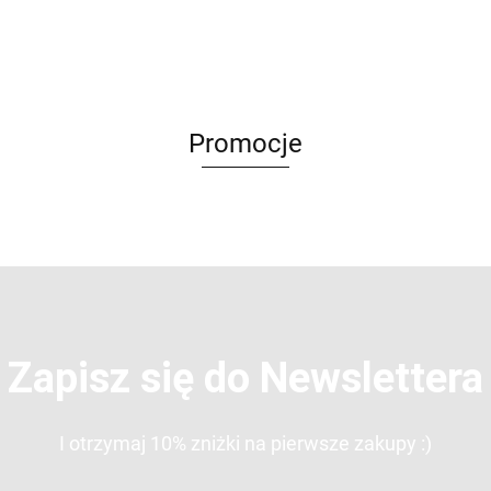
10 ml
BIO PURE
BIO PURE
m
10 ml
10 ml
Promocje
Zapisz się do Newslettera
I otrzymaj 10% zniżki na pierwsze zakupy :)