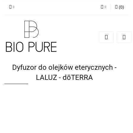
(
0
)
Zaloguj się
Zarejestruj się
Dodaj zgłoszenie
Zgody cookies
Dyfuzor do olejków eterycznych -
LALUZ - dōTERRA