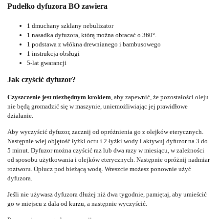
Pudełko dyfuzora BO zawiera
1 dmuchany szklany nebulizator
1 nasadka dyfuzora, którą można obracać o 360°.
1 podstawa z włókna drewnianego i bambusowego
1 instrukcja obsługi
5-lat gwarancji
Jak czyścić dyfuzor?
Czyszczenie jest niezbędnym krokiem
, aby zapewnić, że pozostałości oleju
nie będą gromadzić się w maszynie, uniemożliwiając jej prawidłowe
działanie.
Aby wyczyścić dyfuzor, zacznij od opróżnienia go z olejków eterycznych.
Następnie wlej objętość łyżki octu i 2 łyżki wody i aktywuj dyfuzor na 3 do
5 minut.
Dyfuzor można czyścić raz lub dwa razy w miesiącu, w zależności
od sposobu użytkowania i olejków eterycznych.
Następnie opróżnij nadmiar
roztworu. Opłucz pod bieżącą wodą.
Wreszcie możesz ponownie użyć
dyfuzora.
Jeśli nie używasz dyfuzora dłużej niż dwa tygodnie, pamiętaj, aby umieścić
go w miejscu z dala od kurzu, a następnie wyczyścić.