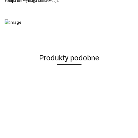
Pompa nie wymaga konserwacji.
Produkty podobne
Olejek
Olejek
Olejek
Dyfuzor
Olejek
eteryczny
eteryczny
eteryczny
nebulizujący
eteryczny
Palmarosa
Bazylia
69.00
Lawenda
- BO - ONA
59.00
Kadzidłowiec
BIO PURE
99.00
499.00
Egzotyczna
109.00
Wąskolistna