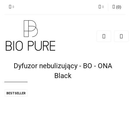
(
0
)
Zaloguj się
Zarejestruj się
Dodaj zgłoszenie
Zgody cookies
Dyfuzor nebulizujący - BO - ONA
Black
BESTSELLER