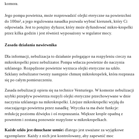
komora.
Jego pompa powietrza, może rozprowadzić olejki eteryczne na powierzchni
do 100m², a jego regulowana nasadka pozwala wybrać kierunek, który Ci
odpowiada. Jest to potężny dyfuzor, który może dyfundować mikro-kropelki
przez kilka godzin i jest również wyposażony w regulator mocy.
Zasada działania nawiewnika
Dla informacji, nebulizacja to działanie polegające na rozpyleniu cieczy na
mikrokropelki przez nebulizator.
Pompa wtłacza powietrze do naczynia
szklanego.
Rozpędzone powietrze wyrzuca olejki eteryczne na szkło.
Szklany nebulizator tworzy następnie chmurę mikrokropelek, która rozprasza
się po całym pomieszczeniu.
Zasada nebulizacji opiera się na technice Venturiego.
W komorze nebulizacji
szybki przepływ powietrza rozpyli olejki eteryczne przechowywane w dnie
naczynia szklanego na mikrokropelki.
Lżejsze mikrokropelki wyjdą do
otaczającego powietrza przez nasadkę.
Wtyczka ta ma dwie funkcje:
redukcję poziomu dźwięku i oś rozpraszania.
Większe krople opadną z
powrotem i zostaną ponownie rozpylone w mikrokropelkach.
Każde szkło jest dmuchane ustnie
i dlatego jest uważane za wyjątkowe
egzemplarze.
Każdy z nich jest kontrolowany, aby zapewnić moc