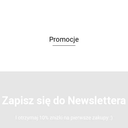
Lemon
BIO PURE 5
10 ml
BIO PURE
BIO PURE
ml
10 ml
10 ml
Promocje
Zapisz się do Newslettera
I otrzymaj 10% zniżki na pierwsze zakupy :)