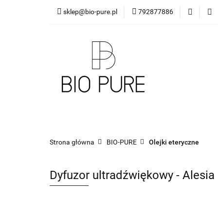
sklep@bio-pure.pl
792877886
O mnie
OLEJKI 
DLA FIRM
PRO
O mnie
OLEJKI Bio Pure
DYFUZORY
Strona główna
BIO-PURE
Olejki eteryczne
Dyfuzor ultradźwiękowy - Alesia