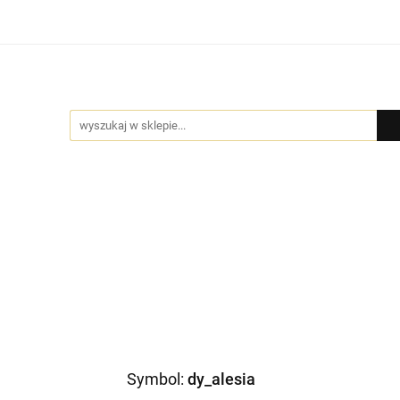
Bio Pure
DYFUZORY
GIFT BOX
BIŻUTERIA by
MOCJE
GIFT BOX
BIŻUTERIA by NADI
DLA FIRM
PR
Symbol:
dy_alesia