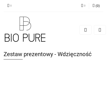
(
0
)
Zaloguj się
Zarejestruj się
Dodaj zgłoszenie
Zgody cookies
Zestaw prezentowy - Wdzięczność