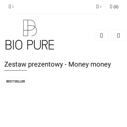
(
0
)
Zaloguj się
Zarejestruj się
Dodaj zgłoszenie
Zgody cookies
Zestaw prezentowy - Money money
BESTSELLER