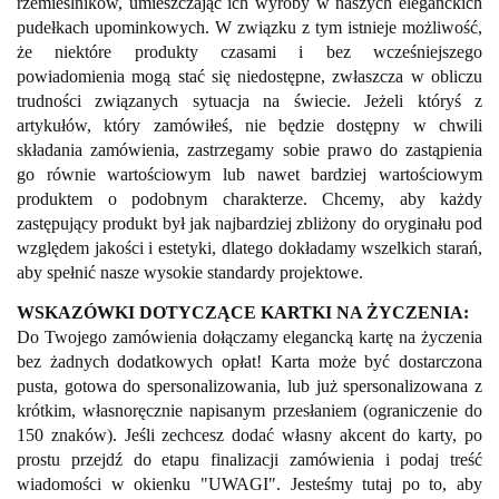
rzemieślników, umieszczając ich wyroby w naszych eleganckich
pudełkach upominkowych. W związku z tym istnieje możliwość,
że niektóre produkty czasami i bez wcześniejszego
powiadomienia mogą stać się niedostępne, zwłaszcza w obliczu
trudności związanych sytuacja na świecie. Jeżeli któryś z
artykułów, który zamówiłeś, nie będzie dostępny w chwili
składania zamówienia, zastrzegamy sobie prawo do zastąpienia
go równie wartościowym lub nawet bardziej wartościowym
produktem o podobnym charakterze. Chcemy, aby każdy
zastępujący produkt był jak najbardziej zbliżony do oryginału pod
względem jakości i estetyki, dlatego dokładamy wszelkich starań,
aby spełnić nasze wysokie standardy projektowe.
WSKAZÓWKI DOTYCZĄCE KARTKI NA ŻYCZENIA:
Do Twojego zamówienia dołączamy elegancką kartę na życzenia
bez żadnych dodatkowych opłat! Karta może być dostarczona
pusta, gotowa do spersonalizowania, lub już spersonalizowana z
krótkim, własnoręcznie napisanym przesłaniem (ograniczenie do
150 znaków). Jeśli zechcesz dodać własny akcent do karty, po
prostu przejdź do etapu finalizacji zamówienia i podaj treść
wiadomości w okienku "UWAGI". Jesteśmy tutaj po to, aby