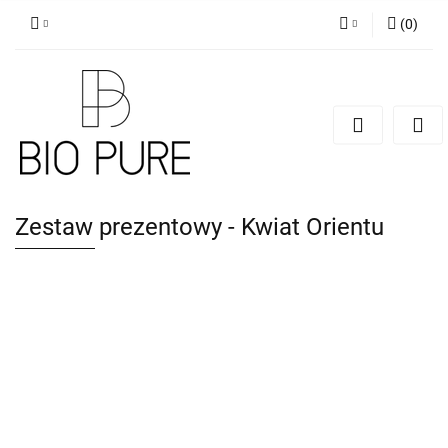
(
0
)
Zaloguj się
Zarejestruj się
Dodaj zgłoszenie
Zgody cookies
Zestaw prezentowy - Kwiat Orientu