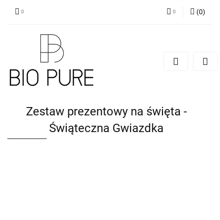
(
0
)
Zaloguj się
Zarejestruj się
Dodaj zgłoszenie
Zgody cookies
Zestaw prezentowy na święta -
Świąteczna Gwiazdka