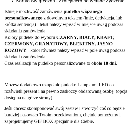
Kartka Świąteczna - z miejscem na własne Życzenia
Istnieje możliwość zamówienia
pudełka wiązanego
personalizowanego
z dowolnym tekstem (imię, dedykacja, lub
krótka sentencja) - tekst należy wpisać w miejsce uwag podczas
składania zamówienia.
Kolory pudełek do wyboru
CZARNY, BIAŁY, KRAFT,
CZERWONY, GRANATOWY, BŁĘKITNY, JASNO
RÓŻOWY
- kolor również należy wpisać w pole uwag podczas
składania zamówienia.
Czas realizacji na pudełko personalizowane to
około 10 dni
.
Możesz dodatkowo uzupełnić pudełko Lampkami LED co
rozświetli prezent i na pewno zaskoczy obdarowaną osobę.
(opcja
dostępna na górze strony)
Jeśli chcesz skomponować swój zestaw i stworzyć coś co będzie
bardziej pasowało Twoim oczekiwaniom, chętnie pomożemy i
zaprojektujemy GIF BOX specjalnie dla Ciebie.