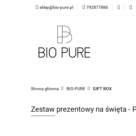
sklep@bio-pure.pl
792877886
O mnie
OLEJKI 
DLA FIRM
PRO
O mnie
OLEJKI Bio Pure
DYFUZORY
Strona główna
BIO-PURE
GIFT BOX
Zestaw prezentowy na święta - P