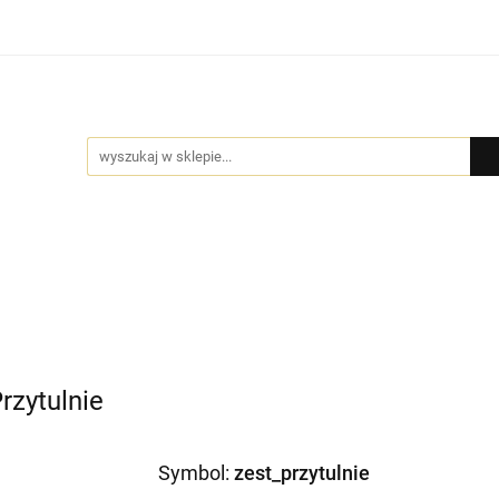
Bio Pure
DYFUZORY
GIFT BOX
BIŻUTERIA by
MOCJE
GIFT BOX
BIŻUTERIA by NADI
DLA FIRM
PR
rzytulnie
Symbol:
zest_przytulnie