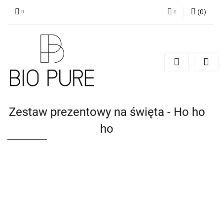
(
0
)
Zaloguj się
Zarejestruj się
Dodaj zgłoszenie
Zgody cookies
Zestaw prezentowy na święta - Ho ho
ho