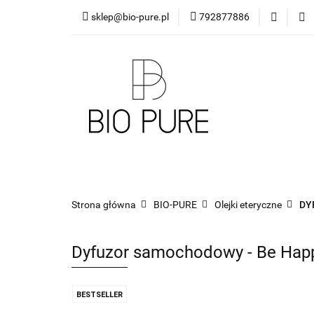
sklep@bio-pure.pl
792877886
O mnie
OLEJKI 
DLA FIRM
PRO
O mnie
OLEJKI Bio Pure
DYFUZORY
Strona główna
BIO-PURE
Olejki eteryczne
DY
Dyfuzor samochodowy - Be Hap
BESTSELLER