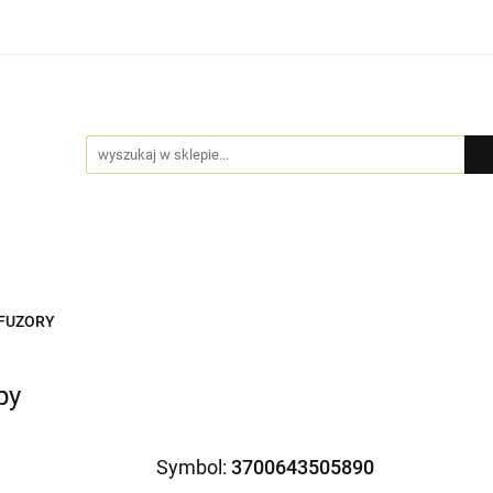
Bio Pure
DYFUZORY
GIFT BOX
BIŻUTERIA by
MOCJE
GIFT BOX
BIŻUTERIA by NADI
DLA FIRM
PR
FUZORY
py
Symbol:
3700643505890