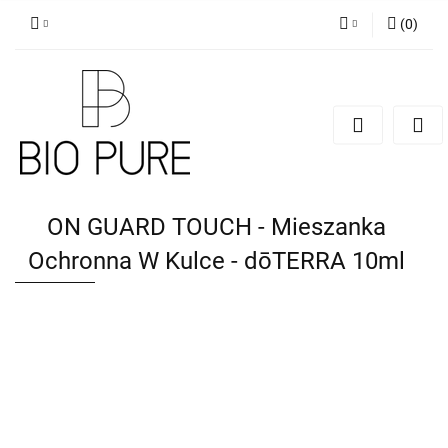
(
0
)
Zaloguj się
Zarejestruj się
Dodaj zgłoszenie
Zgody cookies
ON GUARD TOUCH - Mieszanka
Ochronna W Kulce - dōTERRA 10ml