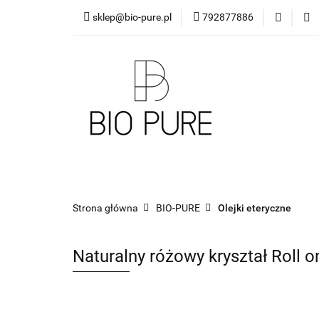
sklep@bio-pure.pl
792877886
O mnie
OLEJKI 
DLA FIRM
PRO
O mnie
OLEJKI Bio Pure
DYFUZORY
Strona główna
BIO-PURE
Olejki eteryczne
Naturalny różowy kryształ Roll 