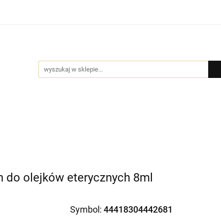
Bio Pure
DYFUZORY
GIFT BOX
BIŻUTERIA by
MOCJE
GIFT BOX
BIŻUTERIA by NADI
DLA FIRM
PR
on do olejków eterycznych 8ml
Symbol:
44418304442681