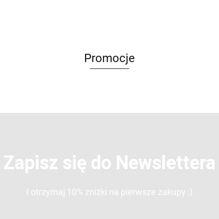
dziewczynki
i chłopca z
z dedykacją
z dedykacją
z dedykacją
z dedykacją
dedykacją
- Felice
- Felice
- Kids Love |
- Sancti | by
– Alba | by
Love | by
Love | by
by NADI
NADI
NADI
NADI
NADI
Promocje
Zapisz się do Newslettera
I otrzymaj 10% zniżki na pierwsze zakupy :)