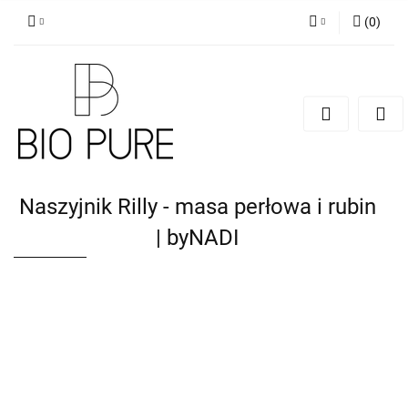
(
0
)
Zaloguj się
Zarejestruj się
Dodaj zgłoszenie
Zgody cookies
Naszyjnik Rilly - masa perłowa i rubin
| byNADI