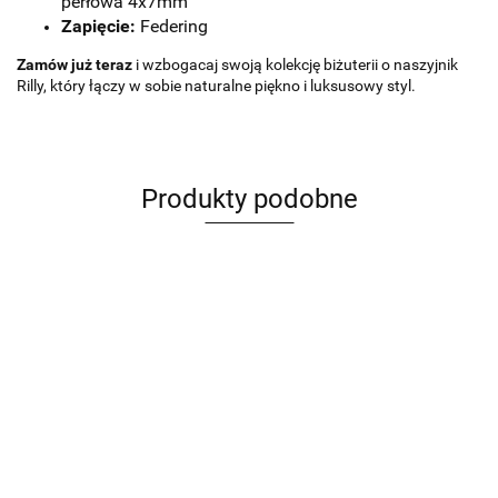
perłowa 4x7mm
Zapięcie:
Federing
Zamów już teraz
i wzbogacaj swoją kolekcję biżuterii o naszyjnik
Rilly, który łączy w sobie naturalne piękno i luksusowy styl.
Produkty podobne
Bransoletka
Bransoletka
Bransoletka
Bransoletka
Bransoletka
komunijna
komunijna
Komunijna
komunijna
Komunijna
dla chłopca
dla
dla
dla
dla
129.00
69.00
79.00
79.00
79.00
i
dziewczynki
dziewczynki
dziewczynki
dziewczynki