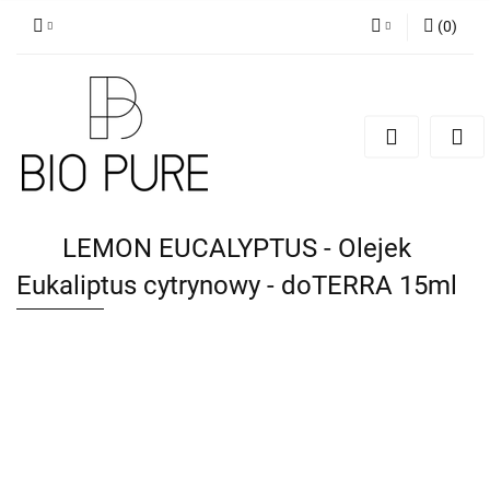
(
0
)
Zaloguj się
Zarejestruj się
Dodaj zgłoszenie
Zgody cookies
LEMON EUCALYPTUS - Olejek
Eukaliptus cytrynowy - doTERRA 15ml