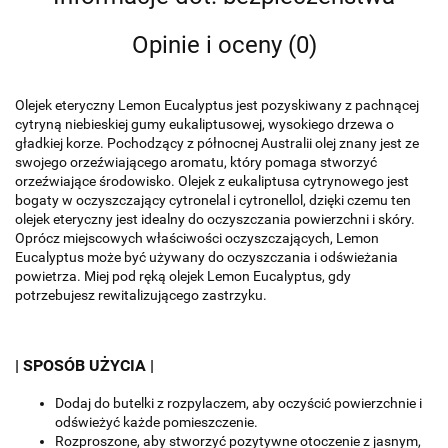
Opinie i oceny (0)
Olejek eteryczny Lemon Eucalyptus jest pozyskiwany z pachnącej
cytryną niebieskiej gumy eukaliptusowej, wysokiego drzewa o
gładkiej korze.
Pochodzący z północnej Australii olej znany jest ze
swojego orzeźwiającego aromatu, który pomaga stworzyć
orzeźwiające środowisko.
Olejek z eukaliptusa cytrynowego jest
bogaty w oczyszczający cytronelal i cytronellol, dzięki czemu ten
olejek eteryczny jest idealny do oczyszczania powierzchni i skóry.
Oprócz miejscowych właściwości oczyszczających, Lemon
Eucalyptus może być używany do oczyszczania i odświeżania
powietrza.
Miej pod ręką olejek Lemon Eucalyptus, gdy
potrzebujesz rewitalizującego zastrzyku.
| SPOSÓB UŻYCIA |
Dodaj do butelki z rozpylaczem, aby oczyścić powierzchnie i
odświeżyć każde pomieszczenie.
Rozproszone, aby stworzyć pozytywne otoczenie z jasnym,