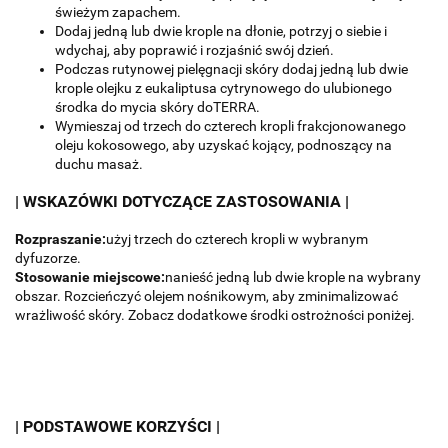
świeżym zapachem.
Dodaj jedną lub dwie krople na dłonie, potrzyj o siebie i
wdychaj, aby poprawić i rozjaśnić swój dzień.
Podczas rutynowej pielęgnacji skóry dodaj jedną lub dwie
krople olejku z eukaliptusa cytrynowego do ulubionego
środka do mycia skóry doTERRA.
Wymieszaj od trzech do czterech kropli frakcjonowanego
oleju kokosowego, aby uzyskać kojący, podnoszący na
duchu masaż.
| WSKAZÓWKI DOTYCZĄCE ZASTOSOWANIA |
Rozpraszanie:
użyj trzech do czterech kropli w wybranym
dyfuzorze.
Stosowanie miejscowe:
nanieść jedną lub dwie krople na wybrany
obszar.
Rozcieńczyć olejem nośnikowym, aby zminimalizować
wrażliwość skóry.
Zobacz dodatkowe środki ostrożności poniżej.
| PODSTAWOWE KORZYŚCI |