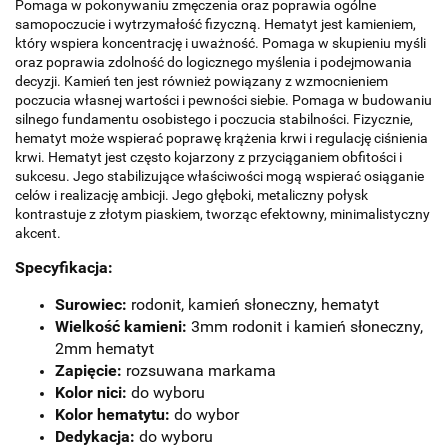
Pomaga w pokonywaniu zmęczenia oraz poprawia ogólne
samopoczucie i wytrzymałość fizyczną. Hematyt jest kamieniem,
który wspiera koncentrację i uważność. Pomaga w skupieniu myśli
oraz poprawia zdolność do logicznego myślenia i podejmowania
decyzji. Kamień ten jest również powiązany z wzmocnieniem
poczucia własnej wartości i pewności siebie. Pomaga w budowaniu
silnego fundamentu osobistego i poczucia stabilności. Fizycznie,
hematyt może wspierać poprawę krążenia krwi i regulację ciśnienia
krwi. Hematyt jest często kojarzony z przyciąganiem obfitości i
sukcesu. Jego stabilizujące właściwości mogą wspierać osiąganie
celów i realizację ambicji. Jego głęboki, metaliczny połysk
kontrastuje z złotym piaskiem, tworząc efektowny, minimalistyczny
akcent.
Specyfikacja:
Surowiec:
rodonit, kamień słoneczny, hematyt
Wielkość kamieni:
3mm rodonit i kamień słoneczny,
2mm hematyt
Zapięcie:
rozsuwana markama
Kolor nici:
do wyboru
Kolor hematytu:
do wybor
Dedykacja:
do wyboru