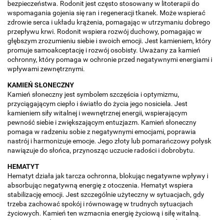
bezpieczeństwa. Rodonit jest często stosowany w litoterapii do
wspomagania gojenia się ran i regeneracji tkanek. Może wspierać
zdrowie serca i układu krążenia, pomagając w utrzymaniu dobrego
przepływu krwi. Rodonit wspiera rozwój duchowy, pomagając w
głębszym zrozumieniu siebie i swoich emocji. Jest kamieniem, który
promuje samoakceptację i rozwój osobisty. Uważany za kamień
ochronny, który pomaga w ochronie przed negatywnymi energiami i
wpływami zewnętrznymi.
KAMIEŃ SŁONECZNY
Kamień słoneczny jest symbolem szczęścia i optymizmu,
przyciągającym ciepło i światło do życia jego nosiciela. Jest
kamieniem siły witalnej i wewnętrznej energii, wspierającym
pewność siebie i zwiększającym entuzjazm. Kamień słoneczny
pomaga w radzeniu sobie z negatywnymi emocjami, poprawia
nastrój i harmonizuje emocje. Jego złoty lub pomarańczowy połysk
nawiązuje do słońca, przynosząc uczucie radości i dobrobytu.
HEMATYT
Hematyt działa jak tarcza ochronna, blokując negatywne wpływy i
absorbując negatywną energię z otoczenia. Hematyt wspiera
stabilizację emocji. Jest szczególnie użyteczny w sytuacjach, gdy
trzeba zachować spokój i równowagę w trudnych sytuacjach
życiowych. Kamień ten wzmacnia energię życiową i siłę witalną.