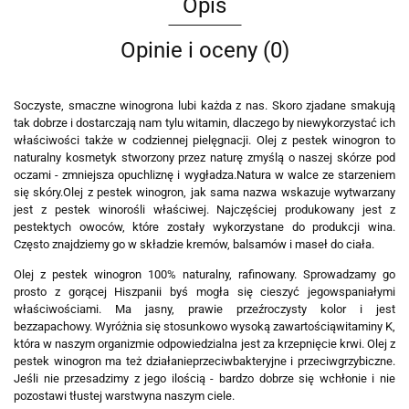
Opis
Opinie i oceny (0)
Soczyste, smaczne winogrona lubi każda z nas. Skoro zjadane smakują
tak dobrze i dostarczają nam tylu witamin, dlaczego by nie
wykorzystać ich
właściwości także w codziennej pielęgnacji. Olej z pestek winogron to
naturalny kosmetyk stworzony przez naturę z
myślą o naszej skórze pod
oczami - zmniejsza opuchliznę i wygładza.
Natura w walce ze starzeniem
się skóry.
Olej z pestek winogron, jak sama nazwa wskazuje wytwarzany
jest z pestek winorośli właściwej. Najczęściej produkowany jest z
pestek
tych owoców, które zostały wykorzystane do produkcji wina.
Często znajdziemy go w składzie kremów, balsamów i maseł do ciała.
Olej z pestek winogron 100% naturalny, rafinowany. Sprowadzamy go
prosto z gorącej Hiszpanii byś mogła się cieszyć jego
wspaniałymi
właściwościami. Ma jasny, prawie przeźroczysty kolor i jest
bezzapachowy. Wyróżnia się stosunkowo wysoką zawartością
witaminy K,
która w naszym organizmie odpowiedzialna jest za krzepnięcie krwi. Olej z
pestek winogron ma też działanie
przeciwbakteryjne i przeciwgrzybiczne.
Jeśli nie przesadzimy z jego ilością - bardzo dobrze się wchłonie i nie
pozostawi tłustej warstwy
na naszym ciele.