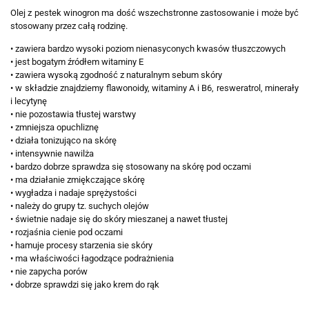
Olej z pestek winogron ma dość wszechstronne zastosowanie i może być
stosowany przez całą rodzinę.
• zawiera bardzo wysoki poziom nienasyconych kwasów tłuszczowych
• jest bogatym źródłem witaminy E
• zawiera wysoką zgodność z naturalnym sebum skóry
• w składzie znajdziemy flawonoidy, witaminy A i B6, resweratrol, minerały
i lecytynę
• nie pozostawia tłustej warstwy
• zmniejsza opuchliznę
• działa tonizująco na skórę
• intensywnie nawilża
• bardzo dobrze sprawdza się stosowany na skórę pod oczami
• ma działanie zmiękczające skórę
• wygładza i nadaje sprężystości
• należy do grupy tz. suchych olejów
• świetnie nadaje się do skóry mieszanej a nawet tłustej
• rozjaśnia cienie pod oczami
• hamuje procesy starzenia sie skóry
• ma właściwości łagodzące podrażnienia
• nie zapycha porów
• dobrze sprawdzi się jako krem do rąk