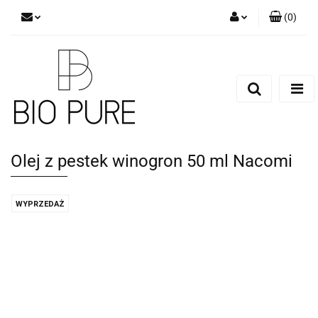
(
0
)
Zaloguj się
Zarejestruj się
Dodaj zgłoszenie
Zgody cookies
Olej z pestek winogron 50 ml Nacomi
WYPRZEDAŻ