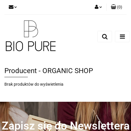
(
0
)
Zaloguj się
Zarejestruj się
Dodaj zgłoszenie
Zgody cookies
Producent - ORGANIC SHOP
Brak produktów do wyświetlenia
Zapisz się do Newslettera