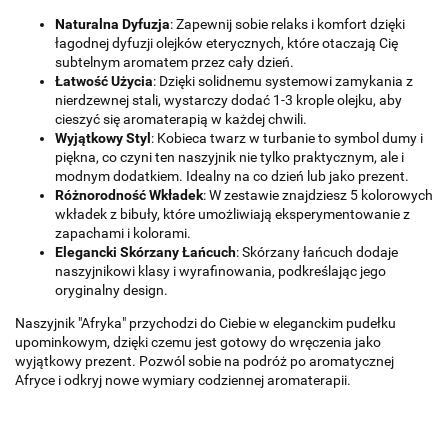
Naturalna Dyfuzja
: Zapewnij sobie relaks i komfort dzięki
łagodnej dyfuzji olejków eterycznych, które otaczają Cię
subtelnym aromatem przez cały dzień.
Łatwość Użycia
: Dzięki solidnemu systemowi zamykania z
nierdzewnej stali, wystarczy dodać 1-3 krople olejku, aby
cieszyć się aromaterapią w każdej chwili.
Wyjątkowy Styl
: Kobieca twarz w turbanie to symbol dumy i
piękna, co czyni ten naszyjnik nie tylko praktycznym, ale i
modnym dodatkiem. Idealny na co dzień lub jako prezent.
Różnorodność Wkładek
: W zestawie znajdziesz 5 kolorowych
wkładek z bibuły, które umożliwiają eksperymentowanie z
zapachami i kolorami.
Elegancki Skórzany Łańcuch
: Skórzany łańcuch dodaje
naszyjnikowi klasy i wyrafinowania, podkreślając jego
oryginalny design.
Naszyjnik "Afryka" przychodzi do Ciebie w eleganckim pudełku
upominkowym, dzięki czemu jest gotowy do wręczenia jako
wyjątkowy prezent. Pozwól sobie na podróż po aromatycznej
Afryce i odkryj nowe wymiary codziennej aromaterapii.