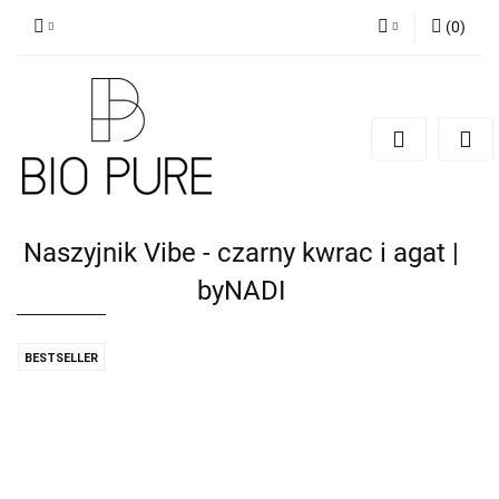
(
0
)
Zaloguj się
Zarejestruj się
Dodaj zgłoszenie
Zgody cookies
Naszyjnik Vibe - czarny kwrac i agat |
byNADI
BESTSELLER