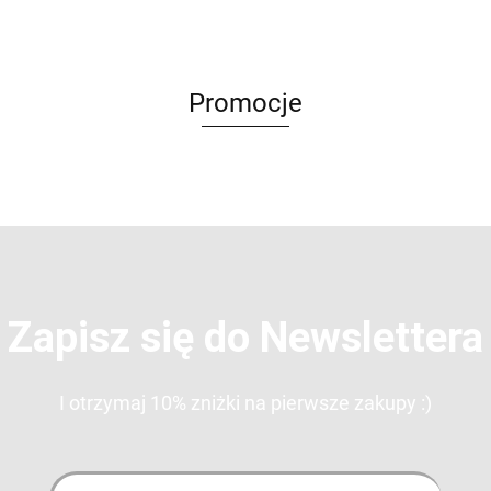
z dedykacją
dedykacją
- Felice
- Felice
- Kids Love |
- Sancti | by
– Alba | by
Love | by
Love | by
by NADI
NADI
NADI
NADI
NADI
Promocje
Zapisz się do Newslettera
I otrzymaj 10% zniżki na pierwsze zakupy :)