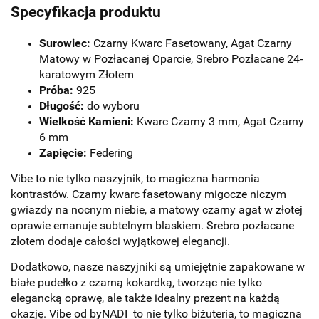
Specyfikacja produktu
Surowiec:
Czarny Kwarc Fasetowany, Agat Czarny
Matowy w Pozłacanej Oparcie, Srebro Pozłacane 24-
karatowym Złotem
Próba:
925
Długość:
do wyboru
Wielkość Kamieni:
Kwarc Czarny 3 mm, Agat Czarny
6 mm
Zapięcie:
Federing
Vibe to nie tylko naszyjnik, to magiczna harmonia
kontrastów. Czarny kwarc fasetowany migocze niczym
gwiazdy na nocnym niebie, a matowy czarny agat w złotej
oprawie emanuje subtelnym blaskiem. Srebro pozłacane
złotem dodaje całości wyjątkowej elegancji.
Dodatkowo, nasze naszyjniki są umiejętnie zapakowane w
białe pudełko z czarną kokardką, tworząc nie tylko
elegancką oprawę, ale także idealny prezent na każdą
okazję. Vibe od byNADI to nie tylko biżuteria, to magiczna