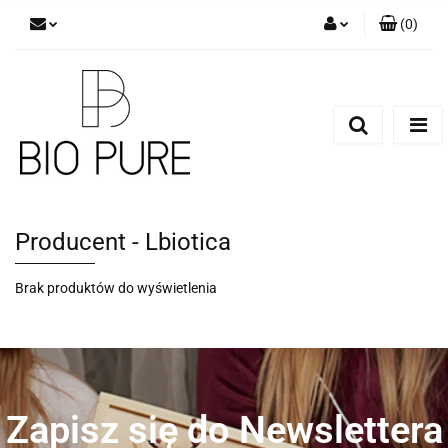
(
0
)
Zaloguj się
Zarejestruj się
Dodaj zgłoszenie
Zgody cookies
Producent - Lbiotica
Brak produktów do wyświetlenia
Zapisz się do Newslettera