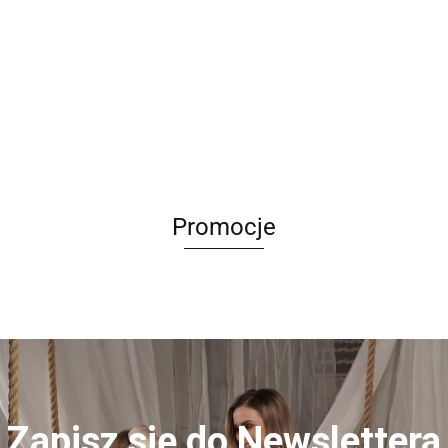
Kolczyki z
perły
Kolczyki
Kolczyki
Kolczyki o
Kamieni
Barokowe
okrągłe z
obrączki z
139.00
prostokątnym
Naturalnych
wiszące
kryształkami
kryształkam
159.00
kształcie z
97.00
69.00
Agat - Marlo
SOLEA
79.00
na boku
MELA
perełką
- NADI
Aluna
ISOLA
Promocje
Zapisz się do Newslettera