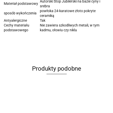
Autorski Stop Jubilerski na bazie cyny i
Materiał podstawowy
srebra
powłoka 24-karatowe złoto pokryte
sposób wykończenia
ceramiką
Antyalergiczne
Tak
Cechy materiału
Nie zawiera szkodliwych metali, w tym
podstawowego
kadmu, ołowiu czy niklu
Produkty podobne
Kolczyki