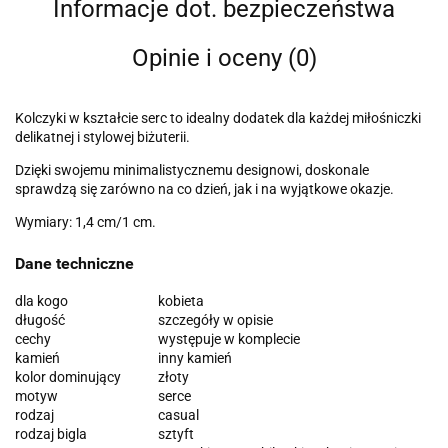
Informacje dot. bezpieczeństwa
Opinie i oceny (0)
Kolczyki w kształcie serc to idealny dodatek dla każdej miłośniczki
delikatnej i stylowej biżuterii.
Dzięki swojemu minimalistycznemu designowi, doskonale
sprawdzą się zarówno na co dzień, jak i na wyjątkowe okazje.
Wymiary: 1,4 cm/1 cm.
Dane techniczne
dla kogo
kobieta
długość
szczegóły w opisie
cechy
występuje w komplecie
kamień
inny kamień
kolor dominujący
złoty
motyw
serce
rodzaj
casual
rodzaj bigla
sztyft