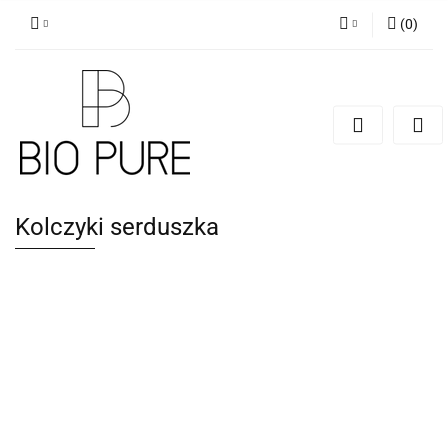
(
0
)
Zaloguj się
Zarejestruj się
Dodaj zgłoszenie
Zgody cookies
Kolczyki serduszka