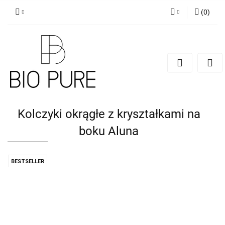
(
0
)
Zaloguj się
Zarejestruj się
Dodaj zgłoszenie
Zgody cookies
Kolczyki okrągłe z kryształkami na
boku Aluna
BESTSELLER