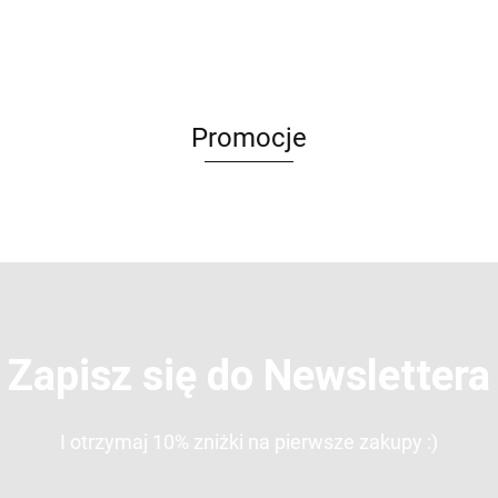
- NADI
mni
ISOLA
ser
AUR
Promocje
Zapisz się do Newslettera
I otrzymaj 10% zniżki na pierwsze zakupy :)