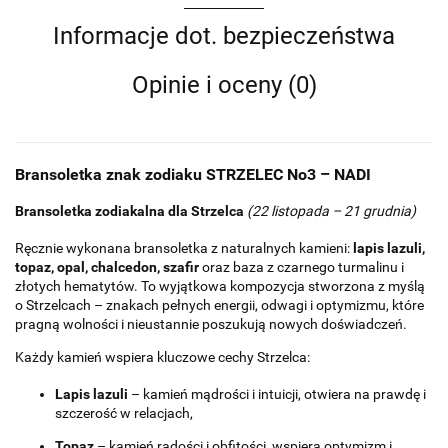
Informacje dot. bezpieczeństwa
Opinie i oceny (0)
Bransoletka znak zodiaku
STRZELEC No3 – NADI
Bransoletka zodiakalna dla Strzelca
(22 listopada – 21 grudnia)
Ręcznie wykonana bransoletka z naturalnych kamieni:
lapis lazuli,
topaz, opal, chalcedon, szafir
oraz baza z czarnego turmalinu i
złotych hematytów. To wyjątkowa kompozycja stworzona z myślą
o Strzelcach – znakach pełnych energii, odwagi i optymizmu, które
pragną wolności i nieustannie poszukują nowych doświadczeń.
Każdy kamień wspiera kluczowe cechy Strzelca:
Lapis lazuli
– kamień mądrości i intuicji, otwiera na prawdę i
szczerość w relacjach,
Topaz
– kamień radości i obfitości, wspiera optymizm i