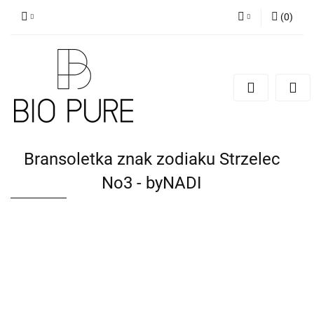
(
0
)
Zaloguj się
Zarejestruj się
Dodaj zgłoszenie
Zgody cookies
Bransoletka znak zodiaku Strzelec
No3 - byNADI