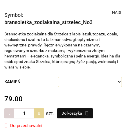
NADI
Symbol:
bransoletka_zodiakalna_strzelec_No3
Bransoletka zodiakalna dla Strzelca z lapis lazuli, topazu, opalu,
chalcedonu i szafiru to talizman odwagi, optymizmu i
wewnętrznej prawdy. Ręcznie wykonana na czarnym,
regulowanym sznurku z makramą i wykończona złotymi
hematytami – elegancka, symboliczna i pełna energii. Idealna dla
osób spod znaku Strzelca, które pragną żyć z pasją, wolnością i
wiarą w siebie.
KAMIEŃ
79.00
szt.
Do koszyka
Do przechowalni