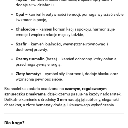
dodaje sił w działaniu,
Opal
– kamień kreatywności i emocji, pomaga wyrażać siebie
i wzmacnia pasję,
Chalcedon
– kamień komunikacji i spokoju, harmonizuje
emocje i wspiera relacje międzyludzkie,
Szafir
– kamień lojalności, wewnętrznej równowagi i
duchowej prawdy,
Czarny turmalin
(baza) – kamień ochronny, który osłania
przed negatywną energią,
Złoty hematyt
– symbol siły i harmonii, dodaje blasku oraz
wzmacnia pewność siebie.
Bransoletka została osadzona na
czarnym, regulowanym
sznureczku z makramą
, dzięki czemu pasuje na każdy nadgarstek.
Delikatne kamienie o średnicy
3 mm
nadają jej subtelny, elegancki
charakter, a złote hematyty dodają luksusowego wykończenia.
Dla kogo?