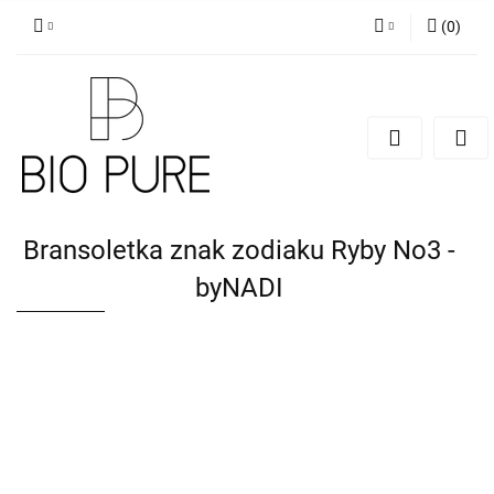
(
0
)
Zaloguj się
Zarejestruj się
Dodaj zgłoszenie
Zgody cookies
Bransoletka znak zodiaku Ryby No3 -
byNADI