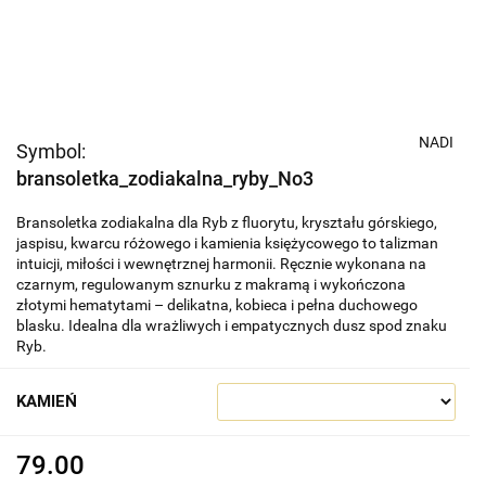
NADI
Symbol:
bransoletka_zodiakalna_ryby_No3
Bransoletka zodiakalna dla Ryb z fluorytu, kryształu górskiego,
jaspisu, kwarcu różowego i kamienia księżycowego to talizman
intuicji, miłości i wewnętrznej harmonii. Ręcznie wykonana na
czarnym, regulowanym sznurku z makramą i wykończona
złotymi hematytami – delikatna, kobieca i pełna duchowego
blasku. Idealna dla wrażliwych i empatycznych dusz spod znaku
Ryb.
KAMIEŃ
79.00