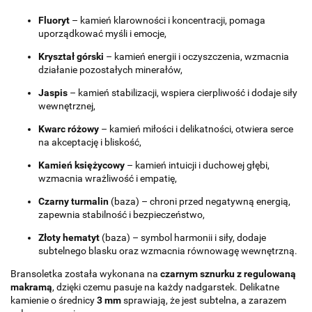
Fluoryt
– kamień klarowności i koncentracji, pomaga
uporządkować myśli i emocje,
Kryształ górski
– kamień energii i oczyszczenia, wzmacnia
działanie pozostałych minerałów,
Jaspis
– kamień stabilizacji, wspiera cierpliwość i dodaje siły
wewnętrznej,
Kwarc różowy
– kamień miłości i delikatności, otwiera serce
na akceptację i bliskość,
Kamień księżycowy
– kamień intuicji i duchowej głębi,
wzmacnia wrażliwość i empatię,
Czarny turmalin
(baza) – chroni przed negatywną energią,
zapewnia stabilność i bezpieczeństwo,
Złoty hematyt
(baza) – symbol harmonii i siły, dodaje
subtelnego blasku oraz wzmacnia równowagę wewnętrzną.
Bransoletka została wykonana na
czarnym sznurku z regulowaną
makramą
, dzięki czemu pasuje na każdy nadgarstek. Delikatne
kamienie o średnicy
3 mm
sprawiają, że jest subtelna, a zarazem