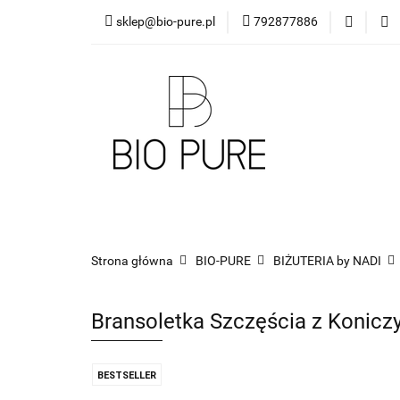
sklep@bio-pure.pl
792877886
O mnie
OLEJKI 
DLA FIRM
PRO
O mnie
OLEJKI Bio Pure
DYFUZORY
Strona główna
BIO-PURE
BIŻUTERIA by NADI
Bransoletka Szczęścia z Konicz
BESTSELLER