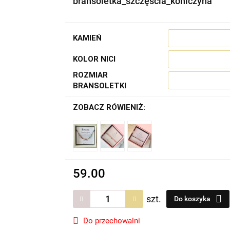
bransoletka_szczęścia_koniczyna
KAMIEŃ
KOLOR NICI
ROZMIAR
BRANSOLETKI
ZOBACZ RÓWIENIŻ:
59.00
szt.
Do koszyka
Do przechowalni