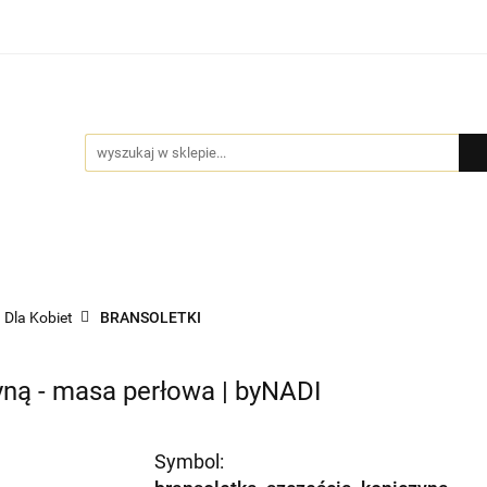
Bio Pure
DYFUZORY
GIFT BOX
BIŻUTERIA by
MOCJE
GIFT BOX
BIŻUTERIA by NADI
DLA FIRM
PR
Dla Kobiet
BRANSOLETKI
yną - masa perłowa | byNADI
Symbol: