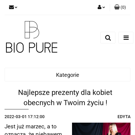
(
0
)
Zaloguj się
Zarejestruj się
Dodaj zgłoszenie
Zgody cookies
Kategorie
Najlepsze prezenty dla kobiet
obecnych w Twoim życiu !
2022-03-01 17:12:00
EDYTA
Jest już marzec, a to
oznacza, że niebawem