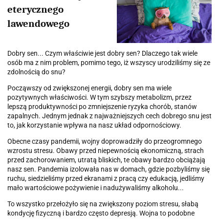
eterycznego
lawendowego
Dobry sen... Czym właściwie jest dobry sen? Dlaczego tak wiele
osób ma z nim problem, pomimo tego, iż wszyscy urodziliśmy się ze
zdolnością do snu?
Począwszy od zwiększonej energii, dobry sen ma wiele
pozytywnych właściwości. W tym szybszy metabolizm, przez
lepszą produktywności po zmniejszenie ryzyka chorób, stanów
zapalnych. Jednym jednak z najważniejszych cech dobrego snu jest
to, jak korzystanie wpływa na nasz układ odpornościowy.
Obecne czasy pandemii, wojny doprowadziły do przeogromnego
wzrostu stresu. Obawy przed niepewnością ekonomiczną, strach
przed zachorowaniem, utratą bliskich, te obawy bardzo obciążają
nasz sen. Pandemia izolowała nas w domach, gdzie pozbyliśmy się
ruchu, siedzieliśmy przed ekranami z pracą czy edukacją, jedliśmy
mało wartościowe pożywienie i nadużywaliśmy alkoholu...
To wszystko przełożyło się na zwiększony poziom stresu, słabą
kondycję fizyczną i bardzo często depresją. Wojna to podobne