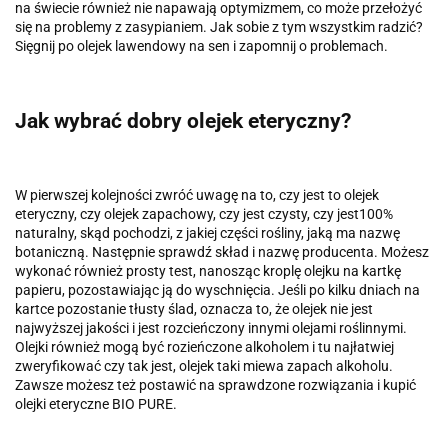
na świecie również nie napawają optymizmem, co może przełożyć
się na problemy z zasypianiem. Jak sobie z tym wszystkim radzić?
Sięgnij po olejek lawendowy na sen i zapomnij o problemach.
Jak wybrać dobry olejek eteryczny?
W pierwszej kolejności zwróć uwagę na to, czy jest to olejek
eteryczny, czy olejek zapachowy, czy jest czysty, czy jest100%
naturalny, skąd pochodzi, z jakiej części rośliny, jaką ma nazwę
botaniczną. Następnie sprawdź skład i nazwę producenta. Możesz
wykonać również prosty test, nanosząc kroplę olejku na kartkę
papieru, pozostawiając ją do wyschnięcia. Jeśli po kilku dniach na
kartce pozostanie tłusty ślad, oznacza to, że olejek nie jest
najwyższej jakości i jest rozcieńczony innymi olejami roślinnymi.
Olejki również mogą być rozieńczone alkoholem i tu najłatwiej
zweryfikować czy tak jest, olejek taki miewa zapach alkoholu.
Zawsze możesz też postawić na sprawdzone rozwiązania i kupić
olejki eteryczne BIO PURE.