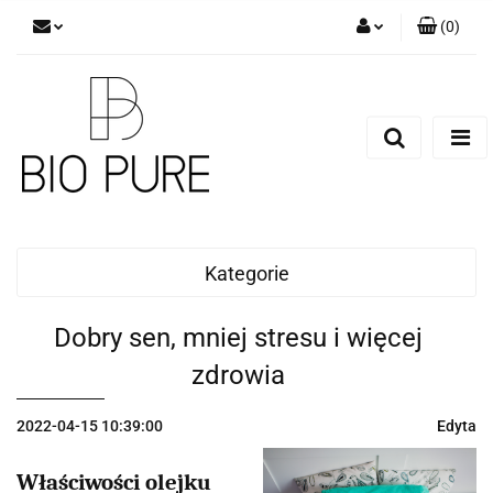
(
0
)
Zaloguj się
Zarejestruj się
Dodaj zgłoszenie
Zgody cookies
Kategorie
Dobry sen, mniej stresu i więcej
zdrowia
2022-04-15 10:39:00
Edyta
Właściwości olejku