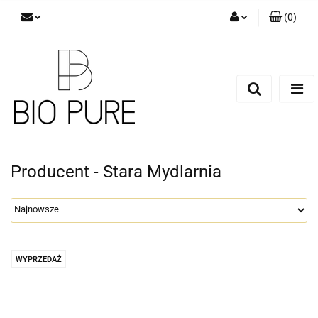
(
0
)
Zaloguj się
Zarejestruj się
Dodaj zgłoszenie
Zgody cookies
Producent - Stara Mydlarnia
WYPRZEDAŻ