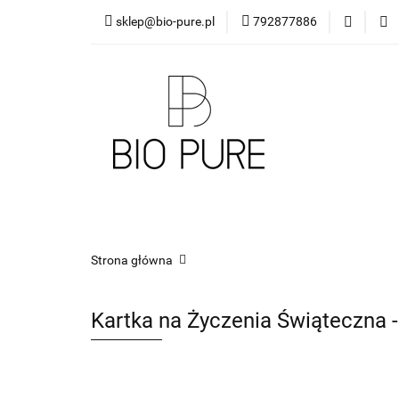
sklep@bio-pure.pl
792877886
O mnie
OLEJKI 
DLA FIRM
PRO
O mnie
OLEJKI Bio Pure
DYFUZORY
Strona główna
Kartka na Życzenia Świąteczna -