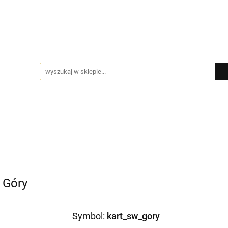
Bio Pure
DYFUZORY
GIFT BOX
BIŻUTERIA by
MOCJE
GIFT BOX
BIŻUTERIA by NADI
DLA FIRM
PR
 Góry
Symbol:
kart_sw_gory