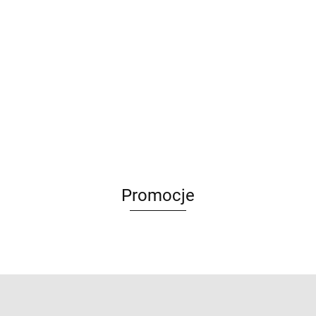
Skarpety
Skarpety
Skarpety
-
- Piwo z
-
Miłosny
beczki
Motocykl
30.00
40.00
rpety - Just
Skarpety -
Skarpety -
40.00
list
ried -
Sosck the
Sweet
nyMornings
Builder -
Christmas
00
30.00
30.00
ManyMornings
ManyMor
Promocje