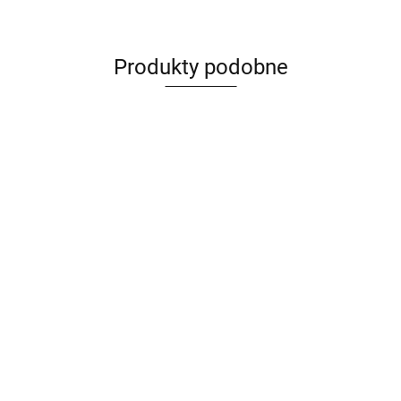
Produkty podobne
-
Skarpety - Beer
Skarpety -
Skarpety -
Skarpety - Just
Craft -
Drwal -
Football Fan -
Married -
ManyMornings
ManyMornings
ManyMornings
ManyMornings
30.00
30.00
30.00
30.00