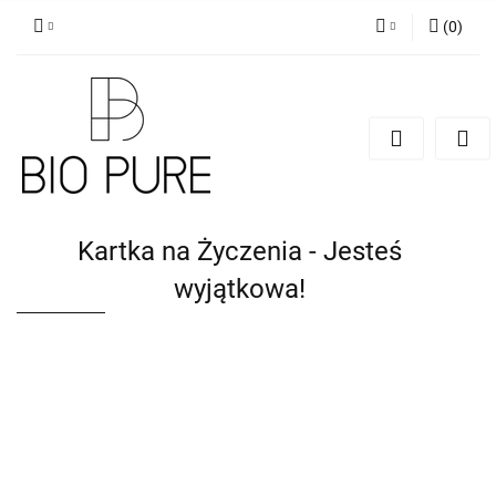
(
0
)
Zaloguj się
Zarejestruj się
Dodaj zgłoszenie
Zgody cookies
Kartka na Życzenia - Jesteś
wyjątkowa!