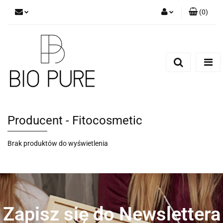
(
0
)
Zaloguj się
Zarejestruj się
Dodaj zgłoszenie
Zgody cookies
Producent - Fitocosmetic
Brak produktów do wyświetlenia
Zapisz się do Newslettera