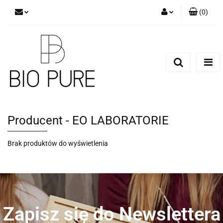
(
0
)
Zaloguj się
Zarejestruj się
Dodaj zgłoszenie
Zgody cookies
Producent - EO LABORATORIE
Brak produktów do wyświetlenia
Zapisz się do Newslettera